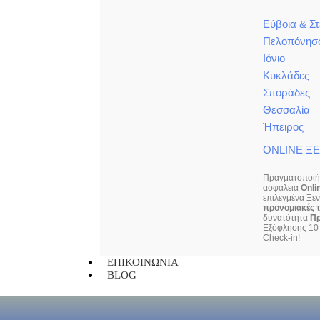
Εύβοια & Σ
Πελοπόνησ
Ιόνιο
Κυκλάδες
Σποράδες
Θεσσαλία
Ήπειρος
ONLINE Ξ
Πραγματοποιήσ
ασφάλεια
Onli
επιλεγμένα Ξε
προνομιακές τ
δυνατότητα
Π
Εξόφλησης 10 
Check-in!
ΕΠΙΚΟΙΝΩΝΙΑ
BLOG