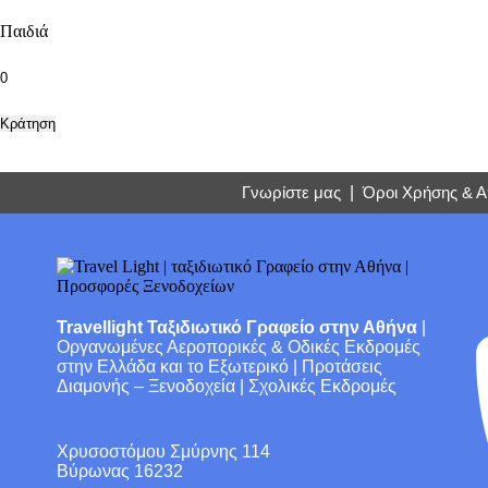
Παιδιά
Κράτηση
Γνωρίστε μας
|
Όροι Χρήσης & 
Travellight Ταξιδιωτικό Γραφείο στην Αθήνα
|
Οργανωμένες Αεροπορικές & Οδικές Εκδρομές
στην Ελλάδα και το Εξωτερικό | Προτάσεις
Διαμονής – Ξενοδοχεία | Σχολικές Εκδρομές
Χρυσοστόμου Σμύρνης 114
Βύρωνας 16232