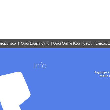
Απορρήτου
|
Όροι Συμμετοχής
|
Όροι Online Κρατήσεων
|
Επικοινω
Info
Εγγραφεί
mails 