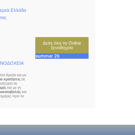
τερεά Ελλάδα
σος
Δείτε όλα τα Online
ξενοδοχεία
summer 26
ΕΝΟΔΟΧΕΙΑ
τε άμεσα και με
ne κρατήσεις
σε
νοδοχεία σε
ιμές
και με τη
ροκαταβολής
και
ημέρες πριν το