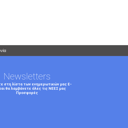
νία
Newsletters
τε στη λίστα των ενημερωτικών μας E-
και θα λαμβάνετε όλες τις ΝΕΕΣ μας
Προσφορές