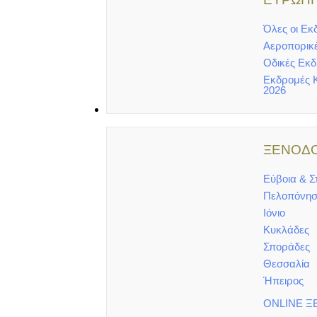
Όλες οι Εκ
Αεροπορικ
Οδικές Εκ
Εκδρομές 
2026
ΞΕΝΟΔΟΧΕΙΑ
ΞΕΝΟΔΟ
Εύβοια & Σ
Πελοπόνησ
Ιόνιο
Κυκλάδες
Σποράδες
Θεσσαλία
Ήπειρος
ONLINE Ξ