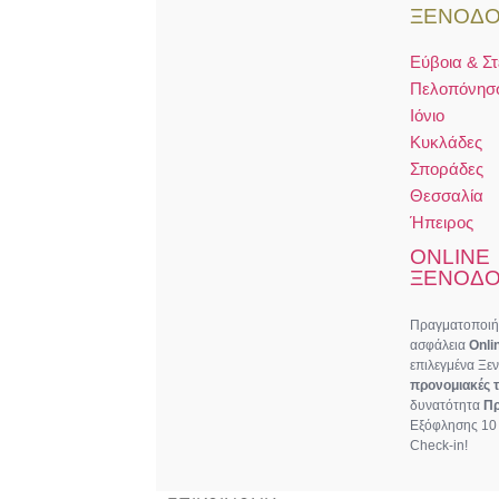
ΞΕΝΟΔΟ
Εύβοια & Σ
Πελοπόνησ
Ιόνιο
Κυκλάδες
Σποράδες
Θεσσαλία
Ήπειρος
ONLINE
ΞΕΝΟΔΟ
Πραγματοποιήσ
ασφάλεια
Onli
επιλεγμένα Ξε
προνομιακές τ
δυνατότητα
Π
Εξόφλησης 10 
Check-in!