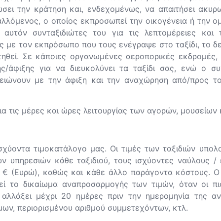
σει την κράτηση και, ενδεχομένως, να απαιτήσει ακυρ
λλόμενος, ο οποίος εκπροσωπεί την οικογένεια ή την ο
υτόν συνταξιδιώτες του για τις λεπτομέρειες και τ
ς με τον εκπρόσωπο που τους ενέγραψε στο ταξίδι, το δε
τηθεί. Σε κάποιες οργανωμένες αεροπορικές εκδρομές,
ς/άφιξης για να διευκολύνει τα ταξίδι σας, ενώ ο σ
ελειώνουν με την άφιξη και την αναχώρηση από/προς τ
για τις μέρες και ώρες λειτουργίας των αγορών, μουσείων
σχύοντα τιμοκατάλογο μας. Οι τιμές των ταξιδιών υπολ
ων υπηρεσιών κάθε ταξιδιού, τους ισχύοντες ναύλους /
ο € (Ευρώ), καθώς και κάθε άλλο παράγοντα κόστους. Ο
ρεί το δικαίωμα αναπροσαρμογής των τιμών, όταν οι 
α αλλάξει μέχρι 20 ημέρες πριν την ημερομηνία της α
ων, περιορισμένου αριθμού συμμετεχόντων, κτλ.