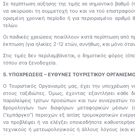
Σε περίπτωση αύξησης της τιμής σε σημαντικό βαθμό (π
να ακυρώσει τη συμμετοχή του και να τού επιστραφούν 
ορισμένη χρονική περίοδο ή για περιορισμένο αριθμό 
τελών.
Οι παιδικές χρεώσεις ποικίλλουν κατά περίπτωση από π
έκπτωση (για ηλικίες 2-12 ετών, συνήθως, και μόνο ότα
Στις τιμές δεν περιλαμβάνεται, ο δημοτικός φόρος (όπο
τόπου στα ξενοδοχεία.
5. ΥΠΟΧΡΕΩΣΕΙΣ – ΕΥΘΥΝΕΣ ΤΟΥΡΙΣΤΙΚΟΥ ΟΡΓΑΝΙΣΜ
Ο Τουριστικός Οργανισμός μας, έχει την υποχρέωση να
στους ταξιδιώτες. Όμως, έχοντας εξαντλήσει κάθε δ
παραλείψεις τρίτων προσώπων και των συνεργατών του
δρομολογίων των διαφόρων μεταφορικών μέσων (αε
(“εμπάργκο”) περιοχών εξ αιτίας τρομοκρατικών ενεργε
να προβλέψει ή να ελέγξει οποιεσδήποτε καθυστερήσ
τεχνικούς ή μετεωρολογικούς ή άλλους λόγους (και κ