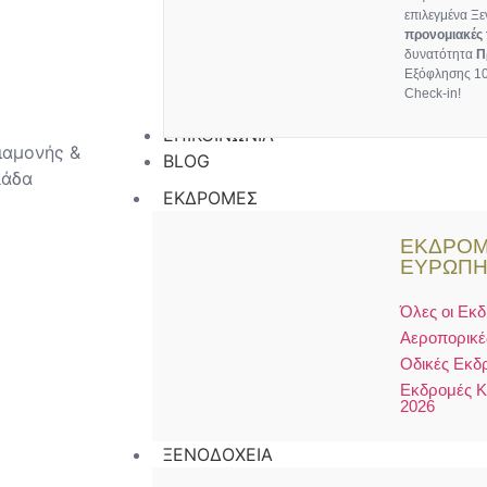
επιλεγμένα Ξε
προνομιακές 
δυνατότητα
Π
Εξόφλησης 10
Check-in!
ΕΠΙΚΟΙΝΩΝΙΑ
BLOG
ΕΚΔΡΟΜΕΣ
ΕΚΔΡΟΜ
ΕΥΡΩΠ
Όλες οι Εκ
Αεροπορικέ
Οδικές Εκδ
Εκδρομές 
2026
ΞΕΝΟΔΟΧΕΙΑ