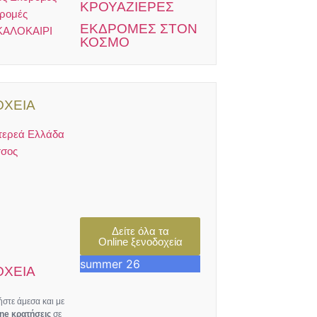
ΚΡΟΥΑΖΙΕΡΕΣ
δρομές
ΕΚΔΡΟΜΕΣ ΣΤΟΝ
ΚΑΛΟΚΑΙΡΙ
ΚΟΣΜΟ
ΧΕΙΑ
τερεά Ελλάδα
σος
Δείτε όλα τα
Online ξενοδοχεία
summer 26
ΧΕΙΑ
στε άμεσα και με
ine κρατήσεις
σε