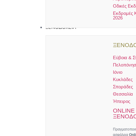
Οδικές Εκ
Εκδρομές 
2026
ΞΕΝΟΔΟΧΕΙΑ
ΞΕΝΟΔΟ
Εύβοια & Σ
Πελοπόνησ
Ιόνιο
Κυκλάδες
Σποράδες
Θεσσαλία
Ήπειρος
ONLINE
ΞΕΝΟΔΟ
Πραγματοποιή
ασφάλεια
Onl