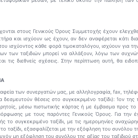
μεταφορικών μέσων, με τελικό σκοπό την πώληση των 
ιέχονται στους Γενικούς Όρους Συμμετοχής έχουν ελεγχθε
κτήρα και ισχύουν ως έχουν, αν δεν αναφέρεται κάτι δ
του ισχύοντος κάθε φορά τιμοκαταλόγου, ισχύουν για τη
άτων των ταξιδιών μπορεί να αλλάξουν, λόγω των συχν
αι τις διεθνείς σχέσεις. Στην περίπτωση αυτή, θα ειδο
ΙΑ
ραφεία των συνεργατών μας, με αλληλογραφία, fax, τηλέφ
α δεσμευτούν θέσεις στο συγκεκριμένο ταξίδι): 1ον τη
ητοίς, μέσω πιστωτικής κάρτας ή με έμβασμα προς το τ
όρφωσης με τους παρόντες Γενικούς Όρους. Για την έ
ς το συγκεκριμένο ταξίδι, με τις ημερομηνίες αναχώρη
στο ταξίδι, εξασφαλίζεται με την εξόφληση του συνόλου τ
υχόν μη εξόφληση του συνόλου της αξίας του ταξιδιού στ