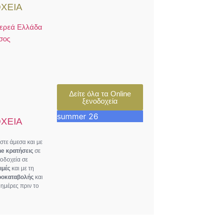
ΧΕΙΑ
τερεά Ελλάδα
σος
Δείτε όλα τα Online
ξενοδοχεία
summer 26
ΧΕΙΑ
τε άμεσα και με
ne κρατήσεις
σε
νοδοχεία σε
ιμές
και με τη
ροκαταβολής
και
ημέρες πριν το