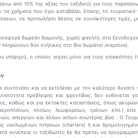
άνω από 10% της αξίας του ταξιδιού) για τους παραπάνω
τα χρήματα που έχει καταβάλει. Επίσης, το τουριστικό γ
θέσεων, να προπωλήσει θέσεις σε ευνοϊκότερες τιμές, 
ροσφορά δωρεάν διαμονής, χωρίς φαγητό, στα ξενοδοχεία 
ν πληρώνουν δύο ενήλικες στο ίδιο δωμάτιο /καμπίνα).
υ υπάρχει), ο οποίος ισχύει μόνο για τους επισκέπτες (
ΟΥ
 συντονίσει και να εκτελέσει με τον καλύτερο δυνατό τ
υνατότητα πρόβλεψης και φροντίδας, δεν ευθύνεται γι
ς, καθώς και για έκτακτες καταστάσεις, όπως ακυρώσε
ροπλάνων, πλοίων, λεωφορείων, τρένων κλπ.) είτε
ιών, απεργιών και άλλων αιτίων ανωτέρας βίας . Ο Τουρι
εις ναυλωμένων πτήσεων (charters) ή και δρομολογημέ
ατά συνέπεια οι ταξιδιώτες δε θα πρέπει να προγραμμα