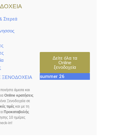
ΔΟΧΕΙΑ
& Στερεά
νησσος
ες
ες
Δείτε όλα τα
ία
Online
ξενοδοχεία
ς
summer 26
E ΞΕΝΟΔΟΧΕΙΑ
ποιήστε άμεσα και
εια
Online κρατήσεις
μένα Ξενοδοχεία σε
ές τιμές
και με τη
τα
Προκαταβολής
λησης 10 ημέρες
heck-in!