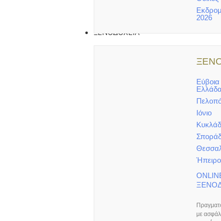
Εκδρομ
2026
ΞΕΝΟΔΟΧΕΙΑ
ΞΕΝ
Εύβοια
Ελλάδ
Πελοπ
Ιόνιο
Κυκλάδ
Σποράδ
Θεσσαλ
Ήπειρο
ONLIN
ΞΕΝΟΔ
Πραγματο
με ασφάλ