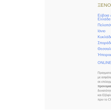
ΞΕΝΟ
Εύβοια 
Ελλάδα
Πελοπό
Ιόνιο
Κυκλάδ
Σποράδ
Θεσσαλ
Ήπειρο
ONLIN
Πραγματο
με ασφάλ
σε επιλεγ
προνομιακ
δυνατότη
και Εξόφ
πριν το C