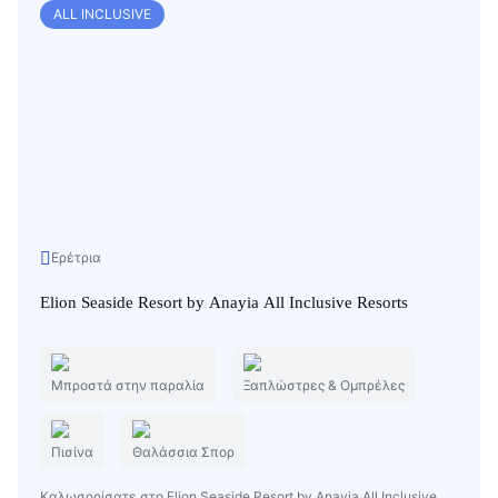
ALL INCLUSIVE
Ερέτρια
Elion Seaside Resort by Anayia All Inclusive Resorts
Μπροστά στην παραλία
Ξαπλώστρες & Ομπρέλες
Πισίνα
Θαλάσσια Σπορ
Καλωσορίσατε στο Elion Seaside Resort by Anayia All Inclusive