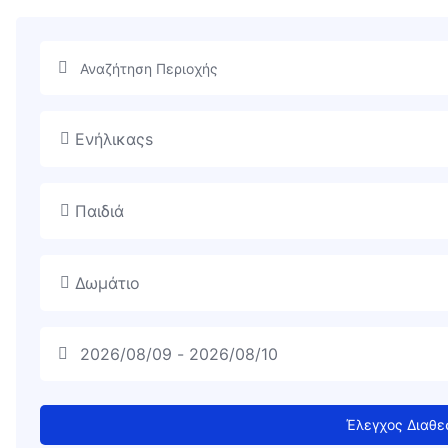
Ενήλικαςs
Παιδιά
Δωμάτιο
Έλεγχος Διαθε