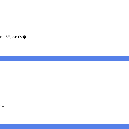
ts 5*, σε έν�...
...