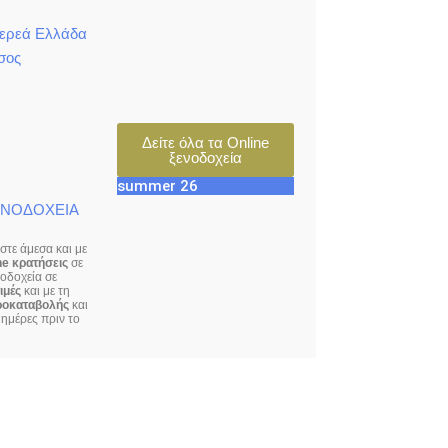
τερεά Ελλάδα
σος
Δείτε όλα τα Online
ξενοδοχεία
summer 26
ΕΝΟΔΟΧΕΙΑ
τε άμεσα και με
ne κρατήσεις
σε
νοδοχεία σε
ιμές
και με τη
ροκαταβολής
και
ημέρες πριν το