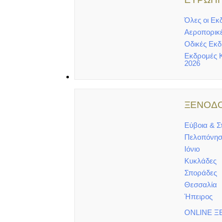
Όλες οι Εκ
Αεροπορικ
Οδικές Εκ
Εκδρομές 
2026
ΞΕΝΟΔΟΧΕΙΑ
ΞΕΝΟΔΟ
Εύβοια & Σ
Πελοπόνησ
Ιόνιο
Κυκλάδες
Σποράδες
Θεσσαλία
Ήπειρος
ONLINE Ξ