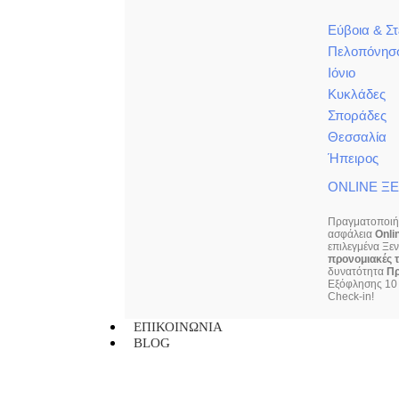
Εύβοια & Σ
Πελοπόνησ
Ιόνιο
Κυκλάδες
Σποράδες
Θεσσαλία
Ήπειρος
ONLINE Ξ
Πραγματοποιήσ
ασφάλεια
Onli
επιλεγμένα Ξε
προνομιακές τ
δυνατότητα
Π
Εξόφλησης 10 
Check-in!
ΕΠΙΚΟΙΝΩΝΙΑ
BLOG