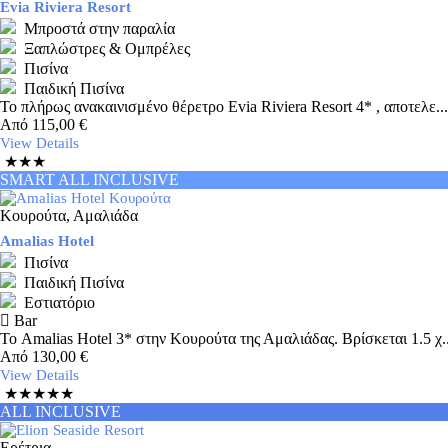
Evia Riviera Resort
Μπροστά στην παραλία
Ξαπλώστρες & Ομπρέλες
Πισίνα
Παιδική Πισίνα
Το πλήρως ανακαινισμένο θέρετρο Evia Riviera Resort 4* , αποτελε...
Από
115,00
€
View Details
★★★
SMART ALL INCLUSIVE
Κουρούτα, Αμαλιάδα
Amalias Hotel
Πισίνα
Παιδική Πισίνα
Εστιατόριο
Bar
Το Amalias Hotel 3* στην Κουρούτα της Αμαλιάδας. Βρίσκεται 1.5 χ..
Από
130,00
€
View Details
★★★★★
ALL INCLUSIVE
Ερέτρια