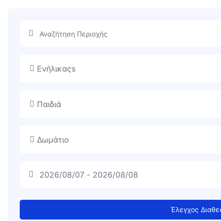
Ενήλικαςs
Παιδιά
Δωμάτιο
Έλεγχος Διαθε