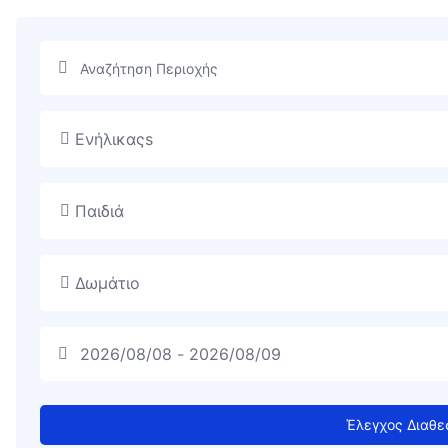
Ενήλικαςs
Παιδιά
Δωμάτιο
Έλεγχος Διαθε