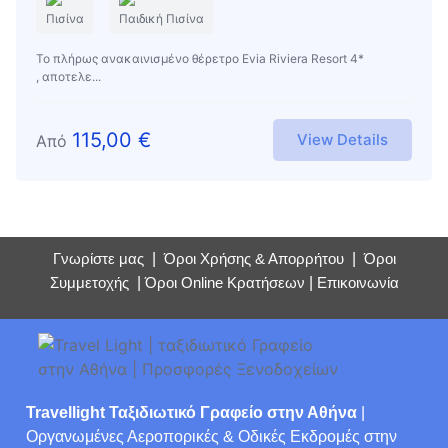
Πισίνα
Παιδική Πισίνα
Το πλήρως ανακαινισμένο θέρετρο Evia Riviera Resort 4*
, αποτελε...
115,00
€
View Details
Από
Γνωρίστε μας
|
Όροι Χρήσης & Απορρήτου
|
Όροι
Συμμετοχής
|
Όροι Online Κρατήσεων
|
Επικοινωνία
Travellight Ταξιδιωτικό Γραφείο στην Αθήνα
|
Οργανωμένες Αεροπορικές & Οδικές Εκδρομές στην