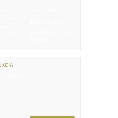
δρομές
Όλες οι Εκδρομές
ές Εκδρομές
ΚΡΟΥΑΖΙΕΡΕΣ
δρομές
ΕΚΔΡΟΜΕΣ ΣΤΟΝ
ΚΑΛΟΚΑΙΡΙ
ΚΟΣΜΟ
ΧΕΙΑ
τερεά Ελλάδα
σος