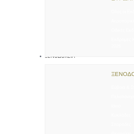
Όλες οι Εκ
Αεροπορικ
Οδικές Εκ
Εκδρομές 
2026
ΞΕΝΟΔΟΧΕΙΑ
ΞΕΝΟΔΟ
Εύβοια & Σ
Πελοπόνησ
Ιόνιο
Κυκλάδες
Σποράδες
Θεσσαλία