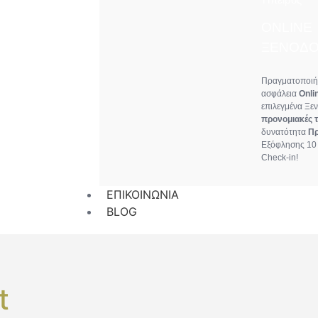
ONLINE
ΞΕΝΟΔΟ
Πραγματοποιήσ
ασφάλεια
Onli
επιλεγμένα Ξε
προνομιακές τ
δυνατότητα
Π
Εξόφλησης 10 
Check-in!
ΕΠΙΚΟΙΝΩΝΙΑ
BLOG
t