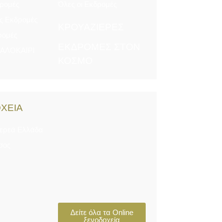
δρομές
Όλες οι Εκδρομές
ς Εκδρομές
ΚΡΟΥΑΖΙΕΡΕΣ
ρομές
ΕΚΔΡΟΜΕΣ ΣΤΟΝ
ΚΑΛΟΚΑΙΡΙ
ΚΟΣΜΟ
ΧΕΙΑ
τερεά Ελλάδα
σος
Δείτε όλα τα Online
ξενοδοχεία