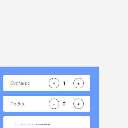
Ενήλικες
-
+
Παιδιά
-
+