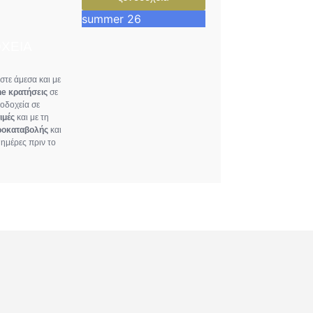
summer 26
ΧΕΙΑ
τε άμεσα και με
ne κρατήσεις
σε
νοδοχεία σε
ιμές
και με τη
ροκαταβολής
και
ημέρες πριν το