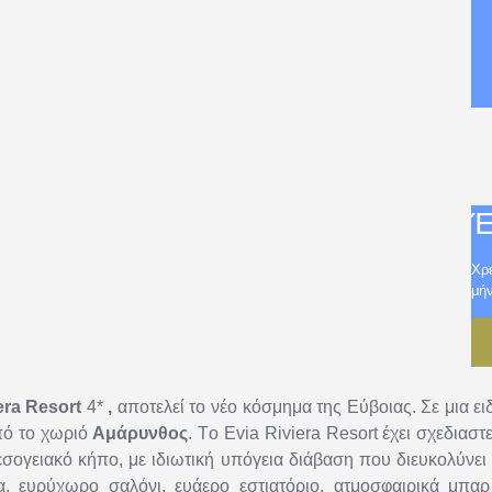
Έ
Χρε
μή
era Resort
4*
,
αποτελεί το νέο κόσμημα της Εύβοιας. Σε μια ε
πό το χωριό
Αμάρυνθος
. Tο Evia Riviera Resort έχει σχεδιαστ
εσογειακό κήπο, με ιδιωτική υπόγεια διάβαση που διευκολύνε
α, ευρύχωρο σαλόνι, ευάερο εστιατόριο, ατμοσφαιρικά μπαρ