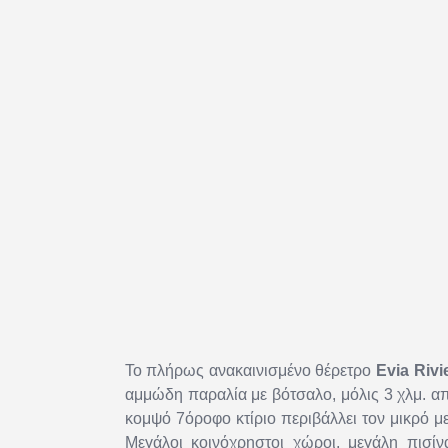
Το πλήρως ανακαινισμένο θέρετρο
Evia Rivi
αμμώδη παραλία με βότσαλο, μόλις 3 χλμ. α
κομψό 7όροφο κτίριο περιβάλλει τον μικρό μ
Μεγάλοι κοινόχρηστοι χώροι, μεγάλη πισίν