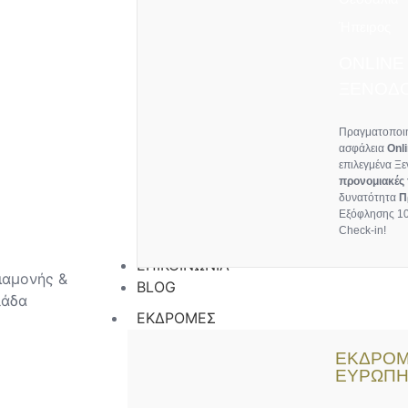
Ήπειρος
ONLINE
ΞΕΝΟΔΟ
Πραγματοποιή
ασφάλεια
Onl
επιλεγμένα Ξε
προνομιακές 
δυνατότητα
Π
Εξόφλησης 10
Check-in!
ΕΠΙΚΟΙΝΩΝΙΑ
BLOG
ΕΚΔΡΟΜΕΣ
ΕΚΔΡΟΜ
ΕΥΡΩΠ