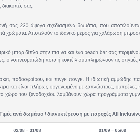
ς διακοπές σας.
αμονή σας 220 άψογα σχεδιασμένα δωμάτια, που αποτελούνται
χτά χρώματα. Αποτελούν το ιδανικό μέρος για χαλάρωση μπροστ
τρικό μπαρ δίπλα στην πισίνα και ένα beach bar σας περιμένο
ρες, οινοπνευματώδη ποτά ή κοκτέιλ συμπληρώνουν τις στιγμές 
πάσκετ, ποδοσφαίρου, και πινγκ πονγκ. Η ιδιωτική αμμώδης πα
έντρα και είναι πλήρως οργανωμένη με ξαπλώστρες, ομπρέλες κ
ο χώρο του ξενοδοχείου λαμβάνουν χώρα προγράμματα γυμναστ
Τιμές ανά δωμάτιο / διανυκτέρευση με παροχές All Inclusiv
02/08 – 31/08
01/09 – 05/09