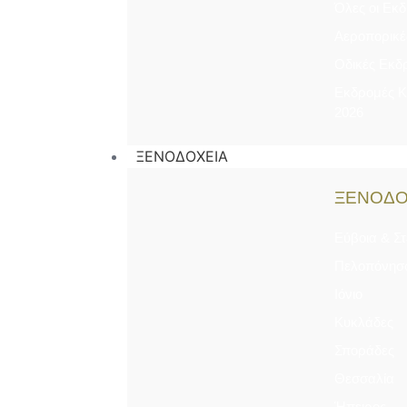
Όλες οι Εκ
Αεροπορικέ
Οδικές Εκδ
Εκδρομές 
2026
ΞΕΝΟΔΟΧΕΙΑ
ΞΕΝΟΔΟ
Εύβοια & Σ
Πελοπόνησ
Ιόνιο
Κυκλάδες
Σποράδες
Θεσσαλία
Ήπειρος