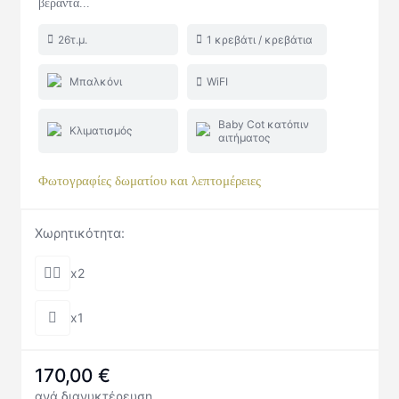
βεράντα...
26τ.μ.
1 κρεβάτι / κρεβάτια
Μπαλκόνι
WiFI
Baby Cot κατόπιν
Κλιματισμός
αιτήματος
Φωτογραφίες δωματίου και λεπτομέρειες
Χωρητικότητα:
x2
x1
170,00
€
ανά διανυκτέρευση