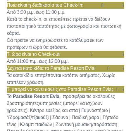
Ποια είναι η διαδικασία του Check-in;
Από 3:00 μ.μ. έως 11:00 μ.μ.
Κατά το check-in, οι επισκέπτες πρέπει να δείξουν
πιστοποιητικό ταυτότητας με φωτογραφία και πιστωτική
κάρτα.
Θα πρέπει να ενημερώσετε το κατάλυμα εκ των
προτέρων τι ώρα θα φτάσετε.
Τι ώρα είναι το Check-out;
Από 11:00 π.μ. έως 12:00 μ.μ.
Δέχεται κατοικίδια το Paradise Resort Evia;
Τα κατοικίδια επιτρέπονται κατόπιν αιτήματος. Χωρίς
επιπλέον χρέωση.
Τι μπορεί να κάνει κανείς στο Paradise Resort Evia;
Το
Paradise Resort Evia
, προσφέρει τις ακόλουθες
δραστηριότητες/υπηρεσίες (μπορεί να ισχύουν
χρεώσεις): Κέντρο ευεξίας και σπα | Γυμναστήριο |
Υδρομασάζ/τζακούζι | Σάουνα | Παιδική χαρά | Γήπεδο
τένις | Κλαμπ παιδιών | Ζωντανή μουσική/παράσταση |