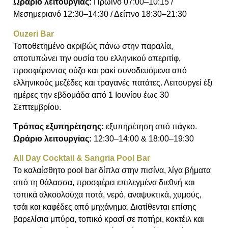
Ωράριο λειτουργίας:
Πρωινό 07:00–10:15 /
Μεσημεριανό 12:30–14:30 / Δείπνο 18:30–21:30
Ouzeri Bar
Τοποθετημένο ακριβώς πάνω στην παραλία,
αποτυπώνει την ουσία του ελληνικού απεριτίφ,
προσφέροντας ούζο και ρακί συνοδευόμενα από
ελληνικούς μεζέδες και τραγανές πατάτες. Λειτουργεί έξι
ημέρες την εβδομάδα από 1 Ιουνίου έως 30
Σεπτεμβρίου.
Τρόπος εξυπηρέτησης:
εξυπηρέτηση από πάγκο.
Ωράριο λειτουργίας:
12:30–14:00 & 18:00–19:30
All Day Cocktail & Sangria Pool Bar
Το καλαίσθητο pool bar δίπλα στην πισίνα, λίγα βήματα
από τη θάλασσα, προσφέρει επιλεγμένα διεθνή και
τοπικά αλκοολούχα ποτά, νερό, αναψυκτικά, χυμούς,
τσάι και καφέδες από μηχάνημα. Διατίθενται επίσης
βαρελίσια μπύρα, τοπικό κρασί σε ποτήρι, κοκτέιλ και