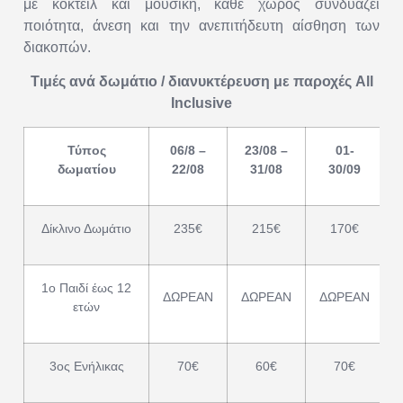
με κοκτέιλ και μουσική, κάθε χώρος συνδυάζει
ποιότητα, άνεση και την ανεπιτήδευτη αίσθηση των
διακοπών.
Τιμές ανά δωμάτιο / διανυκτέρευση με παροχές All
Inclusive
Τύπος
06/8 –
23/08 –
01-
δωματίου
22/08
31/08
30/09
Δίκλινο Δωμάτιο
235€
215€
170€
1ο Παιδί έως 12
ΔΩΡΕΑΝ
ΔΩΡΕΑΝ
ΔΩΡΕΑΝ
ετών
3ος Ενήλικας
70€
60€
70€