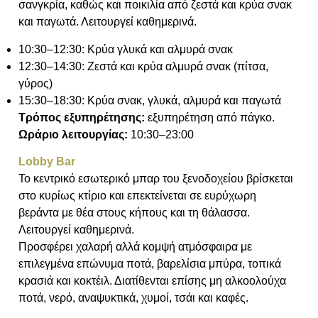
σανγκρία, καθώς και ποικιλία από ζεστά και κρύα σνακ
και παγωτά. Λειτουργεί καθημερινά.
10:30–12:30: Κρύα γλυκά και αλμυρά σνακ
12:30–14:30: Ζεστά και κρύα αλμυρά σνακ (πίτσα,
γύρος)
15:30–18:30: Κρύα σνακ, γλυκά, αλμυρά και παγωτά
Τρόπος εξυπηρέτησης:
εξυπηρέτηση από πάγκο.
Ωράριο λειτουργίας:
10:30–23:00
Lobby Bar
Το κεντρικό εσωτερικό μπαρ του ξενοδοχείου βρίσκεται
στο κυρίως κτίριο και επεκτείνεται σε ευρύχωρη
βεράντα με θέα στους κήπους και τη θάλασσα.
Λειτουργεί καθημερινά.
Προσφέρει χαλαρή αλλά κομψή ατμόσφαιρα με
επιλεγμένα επώνυμα ποτά, βαρελίσια μπύρα, τοπικά
κρασιά και κοκτέιλ. Διατίθενται επίσης μη αλκοολούχα
ποτά, νερό, αναψυκτικά, χυμοί, τσάι και καφές.