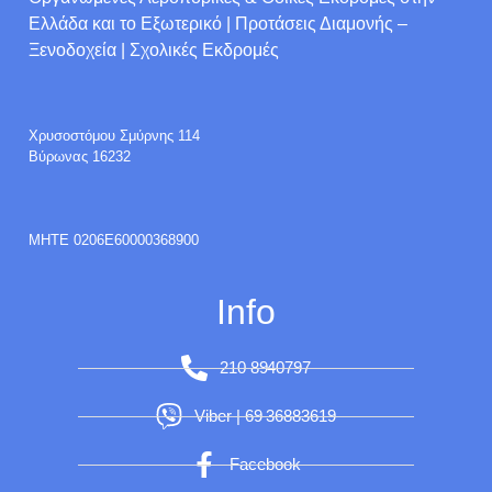
Ελλάδα και το Εξωτερικό | Προτάσεις Διαμονής –
Ξενοδοχεία | Σχολικές Εκδρομές
Χρυσοστόμου Σμύρνης 114
Βύρωνας 16232
ΜΗΤΕ 0206E60000368900
Info
210 8940797
Viber | 69 36883619
Facebook