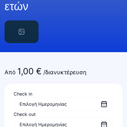
ετών
1,00
€
Από
/διανυκτέρευση
Check in
Check out