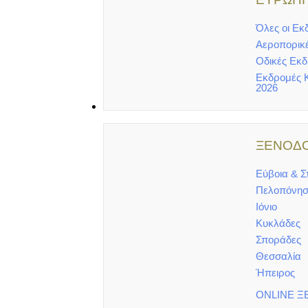
Όλες οι Εκ
Αεροπορικ
Οδικές Εκ
Εκδρομές 
2026
ΞΕΝΟΔΟΧΕΙΑ
ΞΕΝΟΔΟ
Εύβοια & Σ
Πελοπόνησ
Ιόνιο
Κυκλάδες
Σποράδες
Θεσσαλία
Ήπειρος
ONLINE Ξ