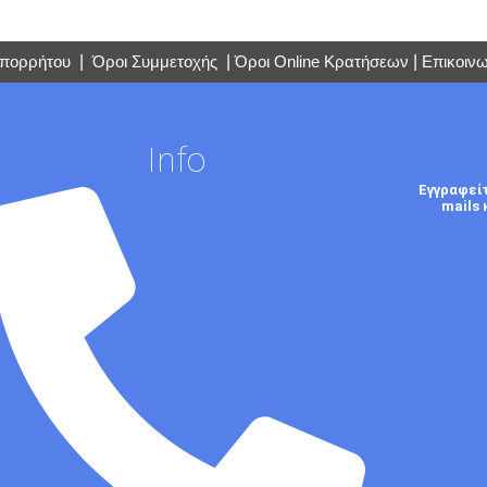
Απορρήτου
|
Όροι Συμμετοχής
|
Όροι Online Κρατήσεων
|
Επικοινω
Info
Εγγραφεί
mails 