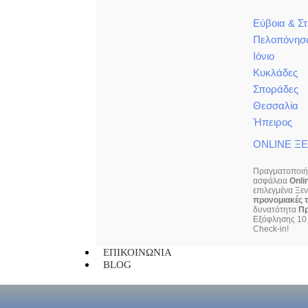
Εύβοια & Σ
Πελοπόνησ
Ιόνιο
Κυκλάδες
Σποράδες
Θεσσαλία
Ήπειρος
ONLINE Ξ
Πραγματοποιήσ
ασφάλεια
Onli
επιλεγμένα Ξε
προνομιακές τ
δυνατότητα
Π
Εξόφλησης 10 
Check-in!
ΕΠΙΚΟΙΝΩΝΙΑ
BLOG