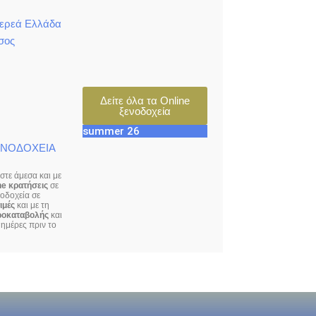
τερεά Ελλάδα
σος
Δείτε όλα τα Online
ξενοδοχεία
summer 26
ΕΝΟΔΟΧΕΙΑ
τε άμεσα και με
ne κρατήσεις
σε
νοδοχεία σε
ιμές
και με τη
ροκαταβολής
και
ημέρες πριν το