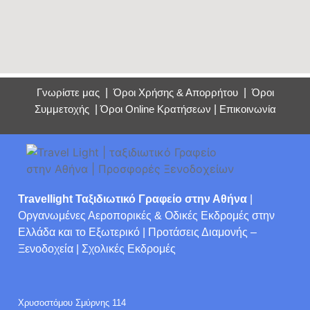
Γνωρίστε μας
|
Όροι Χρήσης & Απορρήτου
|
Όροι
Συμμετοχής
|
Όροι Online Κρατήσεων
|
Επικοινωνία
Travellight Ταξιδιωτικό Γραφείο στην Αθήνα
|
Οργανωμένες Αεροπορικές & Οδικές Εκδρομές στην
Ελλάδα και το Εξωτερικό | Προτάσεις Διαμονής –
Ξενοδοχεία | Σχολικές Εκδρομές
Χρυσοστόμου Σμύρνης 114