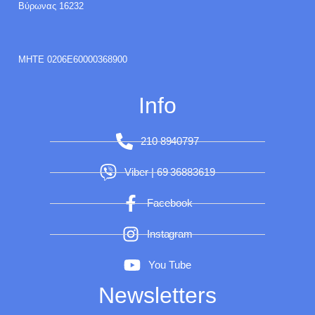
Βύρωνας 16232
ΜΗΤΕ 0206E60000368900
Info
210 8940797
Viber | 69 36883619
Facebook
Instagram
You Tube
Newsletters